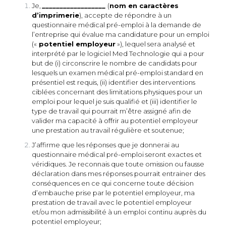
Je,
__________________
(
nom en caractères
d’imprimerie
), accepte de répondre à un
questionnaire médical pré-emploi à la demande de
l’entreprise qui évalue ma candidature pour un emploi
(«
potentiel employeur
»), lequel sera analysé et
interprété par le logiciel Med Technologie qui a pour
but de (i) circonscrire le nombre de candidats pour
lesquels un examen médical pré-emploi standard en
présentiel est requis, (ii) identifier des interventions
ciblées concernant des limitations physiques pour un
emploi pour lequel je suis qualifié et (iii) identifier le
type de travail qui pourrait m’être assigné afin de
valider ma capacité à offrir au potentiel employeur
une prestation au travail régulière et soutenue;
J’affirme que les réponses que je donnerai au
questionnaire médical pré-emploi seront exactes et
véridiques. Je reconnais que toute omission ou fausse
déclaration dans mes réponses pourrait entrainer des
conséquences en ce qui concerne toute décision
d’embauche prise par le potentiel employeur, ma
prestation de travail avec le potentiel employeur
et/ou mon admissibilité à un emploi continu auprès du
potentiel employeur;